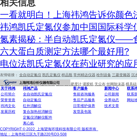
相关信息
一看就明白！上海祎鸿告诉你颜色
祎鸿凯氏定氮仪参加中国国际科学仪
氮素揭秘：半自动凯氏定氮仪——
六大蛋白质测定方法哪个最好用?
电位法凯氏定氮仪在药业研究的应
友情链接：
全自动定氮仪
凯氏定氮仪
样品瓶
常州精达仪器
栓剂设备
三菱变频器
沉
验装置
PTFE衬里
手动单道移液器
显微维氏硬度计
灌胶机
无尘布
丝网除沫器
模具硅
关于祎鸿
祎鸿产品
客户服务
新闻中心
联系
公司简介
全自动凯氏定氮仪
售前咨询服务
公司新闻
联系
荣誉资质
自动定氮仪
售后产品服务
业界动态
网站
祎鸿文化
红外消解仪
日常维护保养
技术文章
发展历程
复合加热丝消解仪
发货及包装
定氮仪消解仪配件
离心机
COPYRIGHT © 2022 上海望海环境科技有限公司 版权所有
地址：上海市松江区九干路220号D3-508