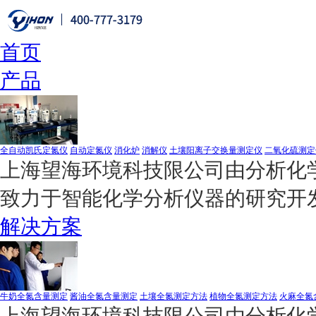
首页
产品
全自动凯氏定氮仪
自动定氮仪
消化炉
消解仪
土壤阳离子交换量测定仪
二氧化硫测定
上海望海环境科技限公司由分析化学
致力于智能化学分析仪器的研究开
解决方案
牛奶全氮含量测定
酱油全氮含量测定
土壤全氮测定方法
植物全氮测定方法
火麻全氮
上海望海环境科技限公司由分析化学