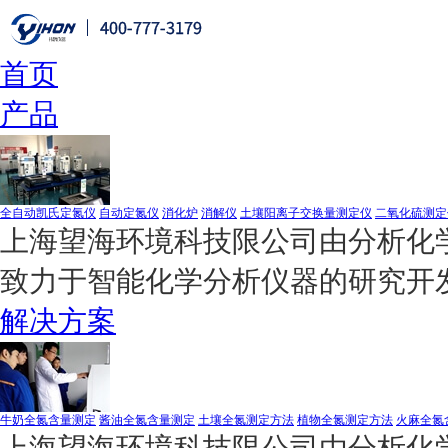
首页
产品
全自动凯氏定氮仪
自动定氮仪
消化炉
消解仪
土壤阳离子交换量测定仪
二氧化硫测定
上海望海环境科技限公司由分析化学
致力于智能化学分析仪器的研究开
解决方案
牛奶全氮含量测定
酱油全氮含量测定
土壤全氮测定方法
植物全氮测定方法
火麻全氮
上海望海环境科技限公司由分析化学