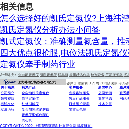
相关信息
怎么选择好的凯氏定氮仪?上海祎鸿
凯氏定氮仪分析办法小问答
凯式定氮仪：准确测量氮含量，推
四大优点很抢眼,电位法凯氏定氮仪
定氮仪牵手制药行业
友情链接：
全自动定氮仪
凯氏定氮仪
样品瓶
常州精达仪器
栓剂设备
三菱变频器
沉
验装置
PTFE衬里
手动单道移液器
显微维氏硬度计
灌胶机
无尘布
丝网除沫器
模具硅
关于祎鸿
祎鸿产品
客户服务
新闻中心
联系
公司简介
全自动凯氏定氮仪
售前咨询服务
公司新闻
联系
荣誉资质
自动定氮仪
售后产品服务
业界动态
网站
祎鸿文化
红外消解仪
日常维护保养
技术文章
发展历程
复合加热丝消解仪
发货及包装
定氮仪消解仪配件
离心机
COPYRIGHT © 2022 上海望海环境科技有限公司 版权所有