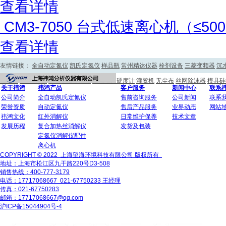
查看详情
CM3-7050 台式低速离心机（≤5000
查看详情
友情链接：
全自动定氮仪
凯氏定氮仪
样品瓶
常州精达仪器
栓剂设备
三菱变频器
沉
验装置
PTFE衬里
手动单道移液器
显微维氏硬度计
灌胶机
无尘布
丝网除沫器
模具硅
关于祎鸿
祎鸿产品
客户服务
新闻中心
联系
公司简介
全自动凯氏定氮仪
售前咨询服务
公司新闻
联系
荣誉资质
自动定氮仪
售后产品服务
业界动态
网站
祎鸿文化
红外消解仪
日常维护保养
技术文章
发展历程
复合加热丝消解仪
发货及包装
定氮仪消解仪配件
离心机
COPYRIGHT © 2022 上海望海环境科技有限公司 版权所有
地址：上海市松江区九干路220号D3-508
销售热线：400-777-3179
电话：17717068667 021-67750233 王经理
传真：021-67750283
邮箱：17717068667@qq.com
沪ICP备15044904号-4