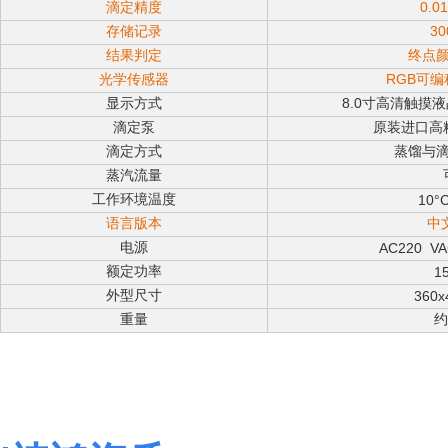
滴定精度
0.0
存储记录
30
结果判定
终点
光学传感器
RGB可
显示方式
8.0寸高清触摸
滴定泵
原装进口高
滴定方式
蒸馏与
蒸汽流量
工作环境温度
10°C
语言版本
中
电源
AC220
VA
额定功率
1
外型尺寸
360x
重量
约