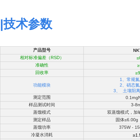
|技术参数
产品型号
NK
相对标准偏差（RSD）
≤
准确性
≥
回收率
≥
1、常规
功能模块
2、硝态
3、
土壤阳
测定范围
0.1mg
样品测试时间
3-8
蒸馏模式
双蒸馏模式，加
测定样品
固体≤6.00g
蒸馏功率
375W - 
冷凝水消耗
≥1.