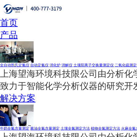
首页
产品
全自动凯氏定氮仪
自动定氮仪
消化炉
消解仪
土壤阳离子交换量测定仪
二氧化硫测定
上海望海环境科技限公司由分析化学
致力于智能化学分析仪器的研究开
解决方案
牛奶全氮含量测定
酱油全氮含量测定
土壤全氮测定方法
植物全氮测定方法
火麻全氮
上海望海环境科技限公司由分析化学